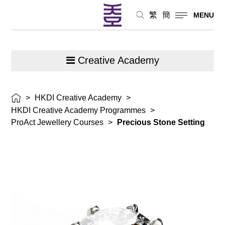
繁
簡
MENU
Creative Academy
>
HKDI Creative Academy
>
HKDI Creative Academy Programmes
>
ProAct Jewellery Courses
>
Precious Stone Setting