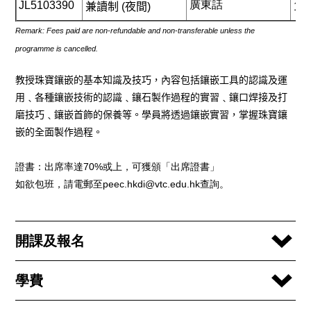
廣東話
JL5103
3
90
兼讀制 (
夜間)
10
Remark: Fees paid are non-refundable and non-transferable unless the
programme is cancelled.
教授珠寶鑲嵌的基本知識及技巧
，內容包括鑲嵌工
具的認識及運
用
﹑
各種鑲嵌技術的認識
﹑
鑲石製作
過程的實習
﹑
鑲口焊接及打
磨技巧
﹑
鑲嵌首飾的保
養等
。學員將透過鑲嵌實習，掌握珠寶鑲
嵌的全面
製作過程
。
證書：出席率達
70%
或上，可獲頒「出席證書」
如欲包班，請電郵至
peec.hkdi@vtc.edu.hk
查詢。
開課及報名
學費