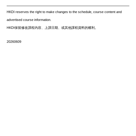
_____________________________________________________
HKDI reserves the right to make changes to the schedule, course content and
advertised course information.
HKDI保留修改課程內容、上課日期、或其他課程資料的權利。
20260609