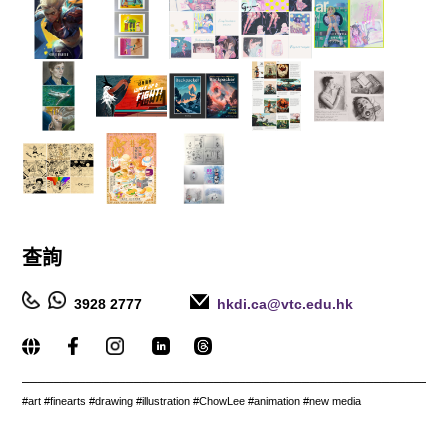
查詢
3928 2777
hkdi.ca@vtc.edu.hk
_____________________________________________________
#art #finearts #drawing #illustration #ChowLee #animation #new media