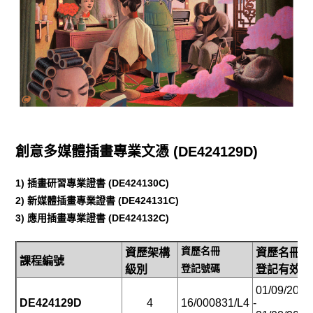
創意多媒體插畫專業文憑 (
DE424129D
)
1) 插畫研習專業證書 (DE424130C)
2) 新媒體插畫
專業證書
(DE424131C)
3) 應用插畫
專業證書
(DE424132C)
資歷名冊
資歷架構
資歷名冊
課程編號
登記號碼
級別
登記有效期
01/09/2016
DE424129D
4
16/000831/L4
-