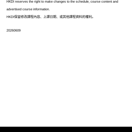
HKDI reserves the right to make changes to the schedule, course content and
advertised course information.
HKDI保留修改課程內容、上課日期、或其他課程資料的權利。
20260609