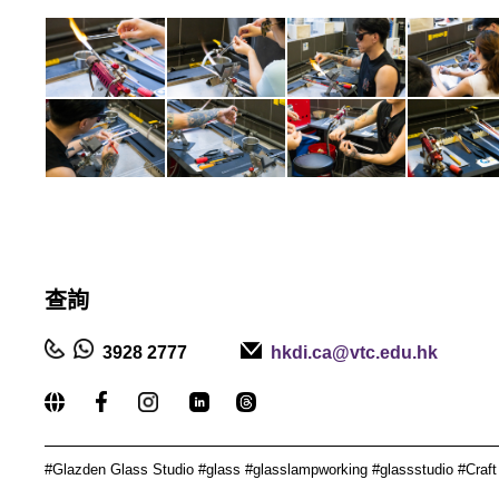
查詢
3928 2777
hkdi.ca@vtc.edu.hk
_____________________________________________
#
Glazden Glass Studio #glass #glasslampworking #glassstudio #C