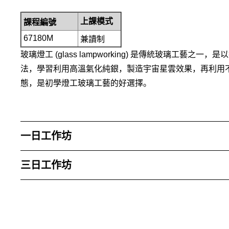
上課模式
課程編號
67180M
兼讀制
玻璃燈工 (glass lampworking) 是傳統玻璃工藝之
法，學習利用高溫氣化純銀，製造宇宙星雲效果，再利用
態，是初學燈工玻璃工藝的好選擇。
一日工作坊
三日工作坊