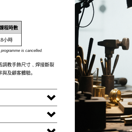
課程時數
18
小時
e programme is cancelled.
括調教手飾尺寸﹑焊接斷裂
率與及顧客體驗。