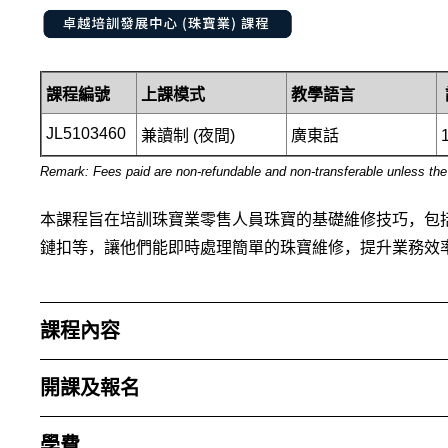
課程編號
上課模式
教學語言
JL5103460
兼讀制 (
夜間)
廣東話
Remark: Fees paid are non-refundable and non-transferable unless th
本課程旨在培訓珠寶業零售人員珠寶的基礎維修技巧，包
鏈扣等，讓他們能即時處理簡單的珠寶維修，提升業務效
課程內容
開課及報名
學費