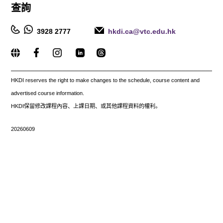
查詢
3928 2777
hkdi.ca@vtc.edu.hk
_____________________________________________________
HKDI reserves the right to make changes to the schedule, course content and
advertised course information.
HKDI保留修改課程內容、上課日期、或其他課程資料的權利。
20260609