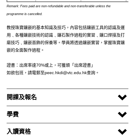
Remark: Fees paid are non-refundable and non-transferable unless the
programme is cancelled.
教授珠寶鑲嵌的基本知識及技巧
，內容包括鑲嵌工
具的認識及運
用
﹑
各種鑲嵌技術的認識
﹑
鑲石製作
過程的實習
﹑
鑲口焊接及打
磨技巧
﹑
鑲嵌首飾的保
養等
。學員將透過鑲嵌實習，掌握珠寶鑲
嵌的全面
製作過程
。
證書：出席率達
70%
或上，可獲頒「出席證書」
如欲包班，請電郵至
peec.hkdi@vtc.edu.hk
查詢。
開課及報名
學費
入讀資格