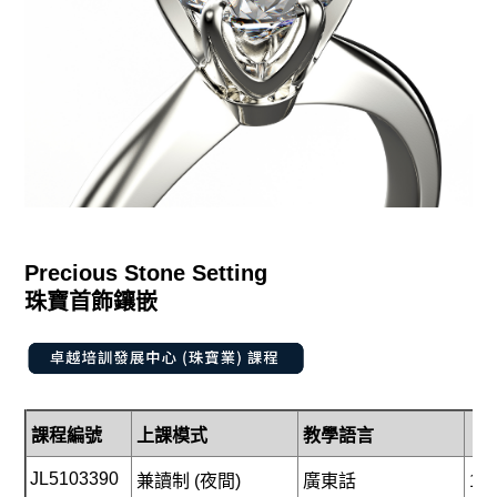
Precious Stone Setting
珠寶首飾鑲嵌
課程編號
上課模式
教學語言
課
JL5103
3
90
兼讀制 (
夜間)
廣東話
10