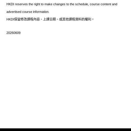
HKDI reserves the right to make changes to the schedule, course content and
advertised course information.
HKDI保留修改課程內容、上課日期、或其他課程資料的權利。
20260609