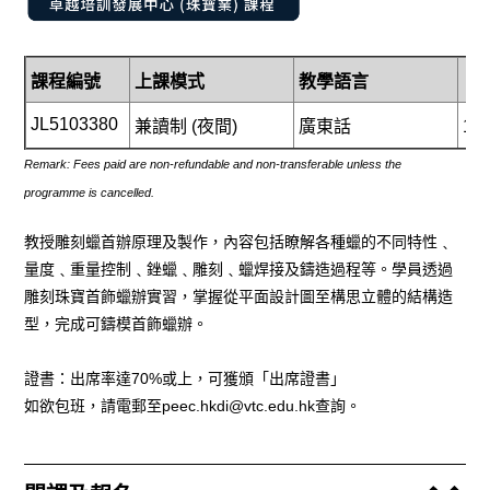
課程編號
上課模式
教學語言
課
JL5103
38
0
兼讀制 (
夜間)
廣東話
18
Remark: Fees paid are non-refundable and non-transferable unless the
programme is cancelled.
教授雕刻蠟首辦原理及製作
，內容包括瞭解各種
蠟的不同特性
﹑
量度
﹑
重量控制
﹑
銼蠟
﹑
雕刻
﹑
蠟焊接及鑄造過程等
。學員透過
雕刻珠寶首飾蠟
辦實習
，掌握從平面設計圖至構思立體的結構造
型
，完成可鑄模首飾蠟辦。
證書：出席率達
70%
或上，可獲頒「出席證書」
如欲包班，請電郵至
peec.hkdi@vtc.edu.hk
查詢。