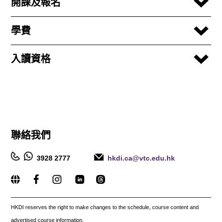
開課及報名
學費
入讀資格
聯絡我們
3928 2777
hkdi.ca@vtc.edu.hk
_____________________________________________________
HKDI reserves the right to make changes to the schedule, course content and
advertised course information.