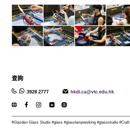
查詢
3928 2777
hkdi.ca@vtc.edu.hk
_____________________________________________
#
Glazden Glass Studio #glass #glasslampworking #glassstudio #C